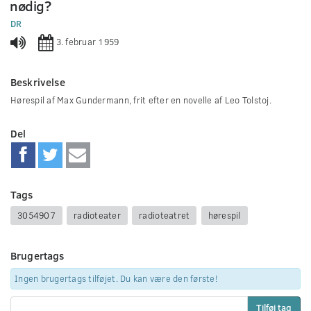
nødig?
0
seconds
DR
3. februar 1959
Beskrivelse
Hørespil af Max Gundermann, frit efter en novelle af Leo Tolstoj.
Del
Tags
3054907
radioteater
radioteatret
hørespil
Brugertags
Ingen brugertags tilføjet. Du kan være den første!
Tilføj tag