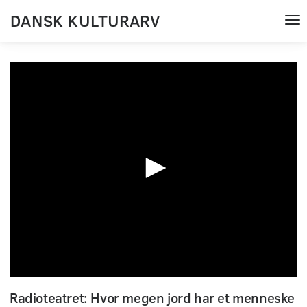
DANSK KULTURARV
Tog
nav
0
seconds
Radioteatret: Hvor megen jord har et menneske
of