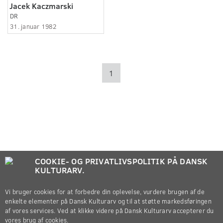
Jacek Kaczmarski
DR
31. januar 1982
1
COOKIE- OG PRIVATLIVSPOLITIK PÅ DANSK
KULTURARV.
Vi bruger cookies for at forbedre din oplevelse, vurdere brugen af de
enkelte elementer på Dansk Kulturarv og til at støtte markedsføringen
af vores services. Ved at klikke videre på Dansk Kulturarv accepterer du
vores brug af cookies.