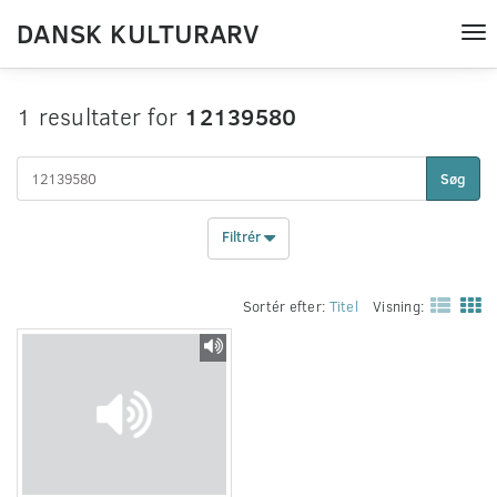
DANSK KULTURARV
Tog
nav
1 resultater for
12139580
Søg
Filtrér
Sortér efter:
Titel
Visning: