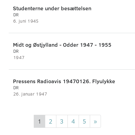
Studenterne under besættelsen
DR
6. juni 1945
Midt og Østjylland - Odder 1947 - 1955
DR
1947
Pressens Radioavis 19470126. Flyulykke
DR
26. januar 1947
1
2
3
4
5
»