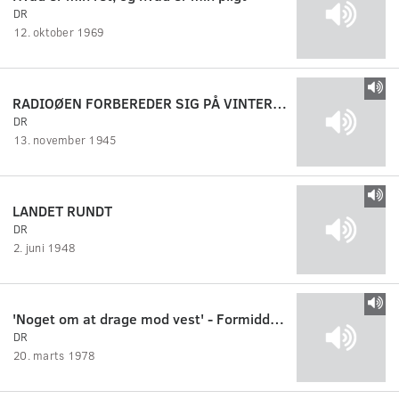
DR
12. oktober 1969
RADIOØEN FORBEREDER SIG PÅ VINTEREN
DR
13. november 1945
LANDET RUNDT
DR
2. juni 1948
'Noget om at drage mod vest' - Formiddagssamtale mellem Annette Faaborg,Bertel Søeborg og Hemming H
DR
20. marts 1978