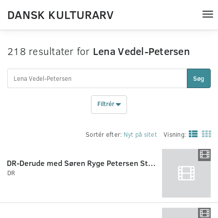
DANSK KULTURARV
Tog
nav
218 resultater for
Lena Vedel-Petersen
Søg
Filtrér
Sortér efter:
Nyt på sitet
Visning:
DR-Derude med Søren Ryge Petersen Stenmændene.
DR