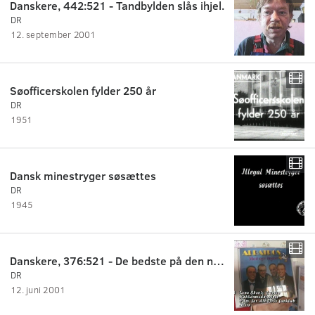
Danskere, 442:521 - Tandbylden slås ihjel.
DR
12. september 2001
Søofficerskolen fylder 250 år
DR
1951
Dansk minestryger søsættes
DR
1945
Danskere, 376:521 - De bedste på den nye Albatros.
DR
12. juni 2001