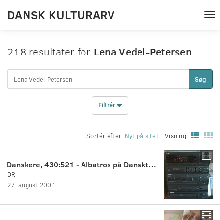
DANSK KULTURARV
Tog
nav
218 resultater for
Lena Vedel-Petersen
Søg
Filtrér
Sortér efter:
Nyt på sitet
Visning:
Danskere, 430:521 - Albatros på Dansktoppen.
DR
27. august 2001