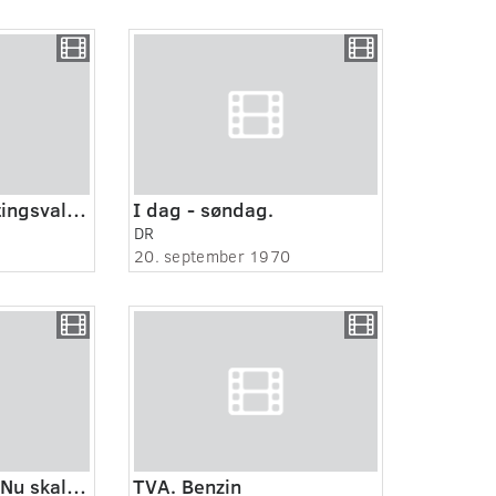
Valgaften (Folketingsvalget 1971)
I dag - søndag.
DR
1
20. september 1970
Fjernsyn for dig. Nu skal du høre.
TVA. Benzin