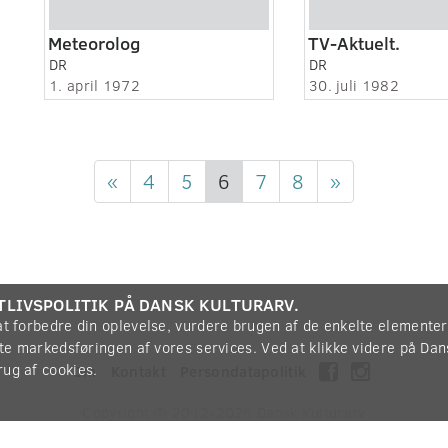
Meteorolog
TV-Aktuelt.
DR
DR
1. april 1972
30. juli 1982
«
4
5
6
7
8
»
TLIVSPOLITIK PÅ DANSK KULTURARV.
 at forbedre din oplevelse, vurdere brugen af de enkelte elemente
øtte markedsføringen af vores services. Ved at klikke videre på Da
rug af cookies.
Om
Kontakt
Persondatapolitik
Copyright © 2012-2026
Dansk Kulturarv