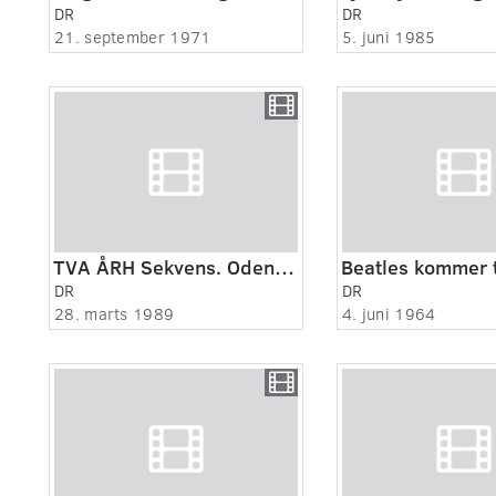
DR
DR
21. september 1971
5. juni 1985
TVA ÅRH Sekvens. Odensekultur (fotograf: Palle Eisborg Nielsen):.Solskinsopt. fra Odense:
DR
DR
28. marts 1989
4. juni 1964