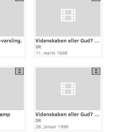
-varsling.
Videnskaben eller Gud? 7:8 - Rasmus Fog
DR
11. marts 1996
kamp
Videnskaben eller Gud? 1:8 - Bent Raymond Jørgensen
DR
28. januar 1996