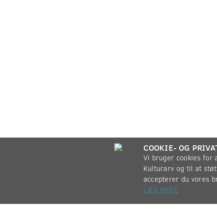
COOKIE- OG PRIVA
Vi bruger cookies for
Kulturarv og til at st
accepterer du vores b
LÆS MERE