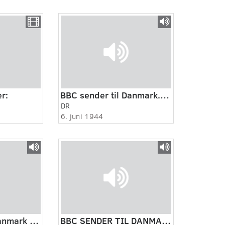
r:
BBC sender til Danmark. Christmas Møller fra London
DR
6. juni 1944
BBC sender til Danmark 19430828
BBC SENDER TIL DANMARK. INVASIONSDAGEN