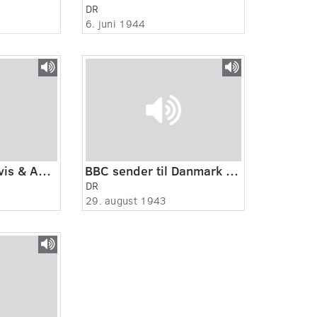
DR
6. juni 1944
Pressens Radioavis & Aktuelt kvarter: "Flying Enterprise"
BBC sender til Danmark 19430829
DR
29. august 1943