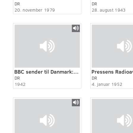
DR
DR
20. november 1979
28. august 1943
BBC sender til Danmark: "Niels Ebbesen" af Kaj Munk
DR
DR
1942
4. januar 1952