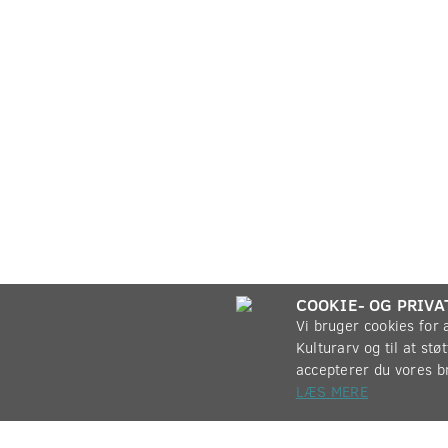
COOKIE- OG PRIVA
Vi bruger cookies for
Kulturarv og til at st
accepterer du vores b
LÆS MERE