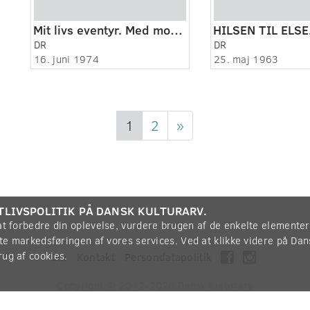
Mit livs eventyr. Med modstandspræsten Harald Sandbæk.
DR
DR
16. juni 1974
25. maj 1963
1
2
»
TLIVSPOLITIK PÅ DANSK KULTURARV.
 at forbedre din oplevelse, vurdere brugen af de enkelte elemente
øtte markedsføringen af vores services. Ved at klikke videre på Da
rug af cookies.
Om
Kontakt
Persondatapolitik
Copyright © 2012-2026
Dansk Kulturarv