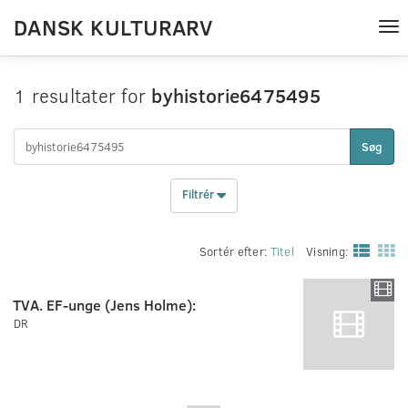
DANSK KULTURARV
Tog
nav
1 resultater for
byhistorie6475495
Søg
Filtrér
Sortér efter:
Titel
Visning:
TVA. EF-unge (Jens Holme):
DR