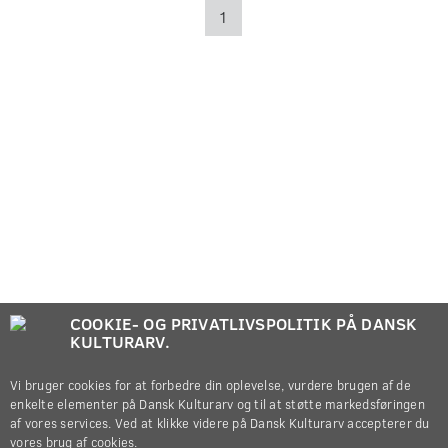
1
COOKIE- OG PRIVATLIVSPOLITIK PÅ DANSK
KULTURARV.
Vi bruger cookies for at forbedre din oplevelse, vurdere brugen af de
enkelte elementer på Dansk Kulturarv og til at støtte markedsføringen
af vores services. Ved at klikke videre på Dansk Kulturarv accepterer du
vores brug af cookies.