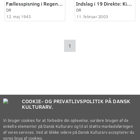
Fællesspisning i Regensgården
Indslag i 19 Direkte: Kim Larsen og kirken
DR
DR
12. maj 1943
11. februar 2003
1
COOKIE- OG PRIVATLIVSPOLITIK PÅ DANSK
KULTURARV.
Vi bruger cookies for at forbedre din oplevelse, vurdere brugen af de
enkelte elementer på Dansk Kulturarv og til at støtte markedsføringen
af vores services. Ved at klikke videre på Dansk Kulturarv accepterer du
vores brug af cookies.