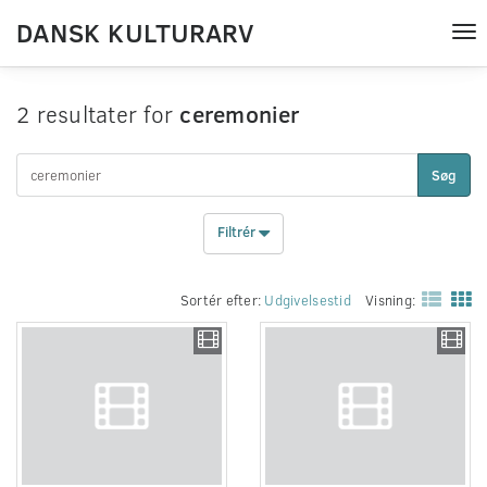
DANSK KULTURARV
Tog
nav
2 resultater for
ceremonier
Søg
Filtrér
Sortér efter:
Udgivelsestid
Visning: