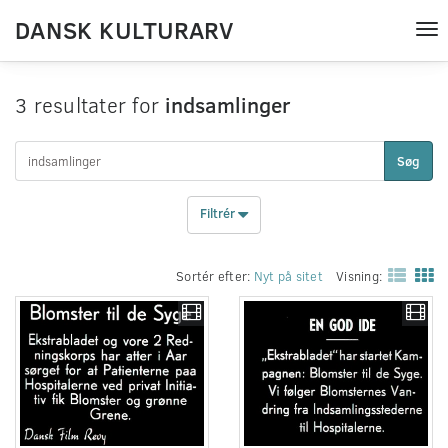
DANSK KULTURARV
Tog
nav
3 resultater for
indsamlinger
Søg
Filtrér
Sortér efter:
Nyt på sitet
Visning: