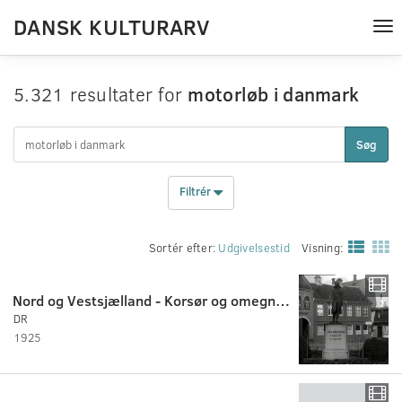
DANSK KULTURARV
Tog
nav
5.321 resultater for
motorløb i danmark
Søg
Filtrér
Sortér efter:
Udgivelsestid
Visning:
Nord og Vestsjælland - Korsør og omegn 1925
DR
1925