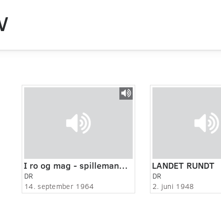
V
I ro og mag - spillemand Ewald Thomsen
LANDET RUNDT
DR
DR
14. september 1964
2. juni 1948