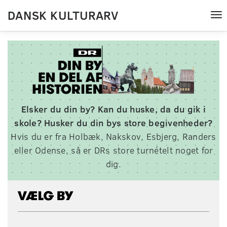
DANSK KULTURARV
Tog
nav
Elsker du din by? Kan du huske, da du gik i
skole? Husker du din bys store begivenheder?
Hvis du er fra Holbæk, Nakskov, Esbjerg, Randers
eller Odense, s
å er DRs store turnételt noget for
dig.