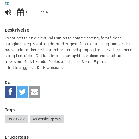
0
DR
seconds
11. juli 1994
Beskrivelse
For at sætte en dialekt ind i sin rette sammenhæng, forstå dens
sproglige slægtsskab og dermed et givet folks kulturbaggrund, er det
nødvendigt at kende til grundformer, oldsprog og træk arvet fra andre
sprog i området. Det kan føre en sprogvidenskabsmand langt ud i
urskoven. Medvirkende: Professor, dr. phil. Søren Egerod.
Tilrettelæggelse: Kit Bramsnæs.
Del
Tags
3973777
asiatiske sprog
Brugertags