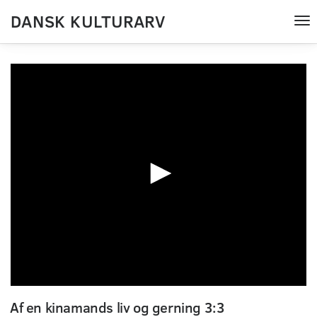
DANSK KULTURARV
Tog
nav
0
seconds
Af en kinamands liv og gerning 3:3
of