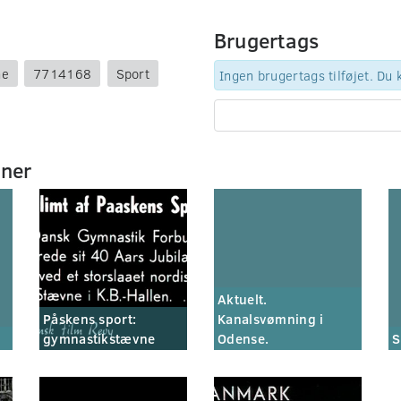
Brugertags
ne
7714168
Sport
Ingen brugertags tilføjet. Du
mner
Aktuelt.
Påskens sport:
Kanalsvømning i
gymnastikstævne
Odense.
S