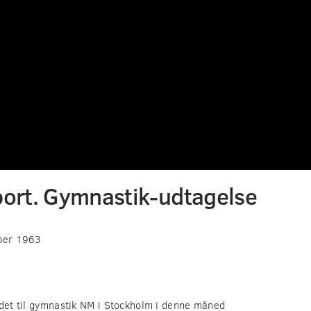
port. Gymnastik-udtagelse
ber 1963
ldet til gymnastik NM i Stockholm i denne måned