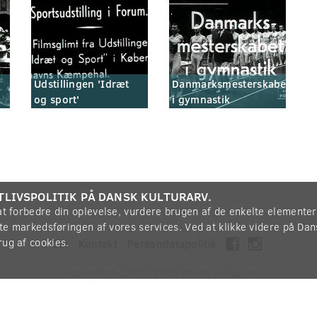
Udstillingen 'Idræt
Danmarksmesterskabet
og sport'
i gymnastik
TLIVSPOLITIK PÅ DANSK KULTURARV.
 at forbedre din oplevelse, vurdere brugen af de enkelte elemente
øtte markedsføringen af vores services. Ved at klikke videre på Da
rug af cookies.
Om
Kontakt
Persondatapolitik
Copyright © 2012-2026
Dansk Kulturarv