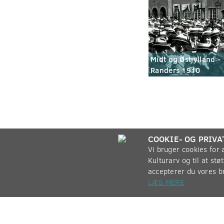
Midt og Østjylland -
Randers 1910
COOKIE- OG PRIVA
Vi bruger cookies for
Kulturarv og til at st
accepterer du vores b
LÆS MERE