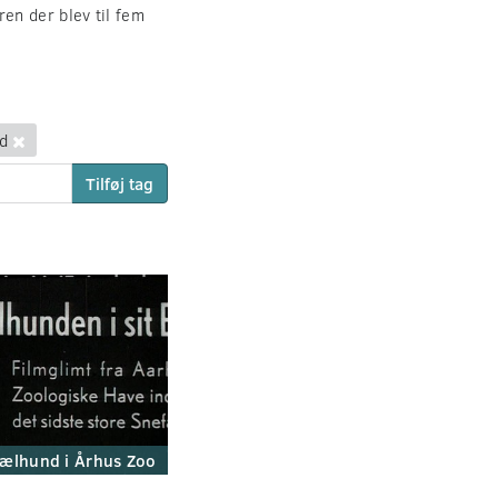
en der blev til fem
d
Tilføj tag
ælhund i Århus Zoo