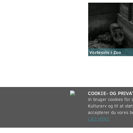
Vortesvin i Zoo
COOKIE- OG PRIVA
Vi bruger cookies for
Kulturarv og til at st
accepterer du vores b
LÆS MERE