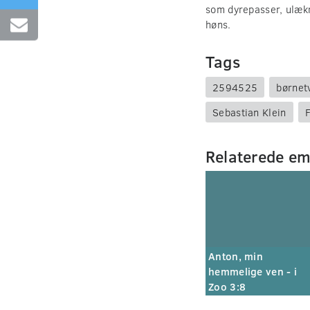
som dyrepasser, ulækr
høns.
Tags
2594525
børnet
Sebastian Klein
F
Relaterede e
Anton, min
hemmelige ven - i
Zoo 3:8