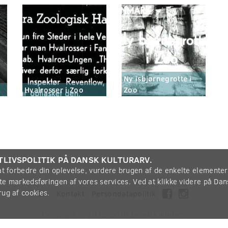
Ny isbjørnegrotte i
Hvalrosser i Zoo
Zoo
TLIVSPOLITIK PÅ DANSK KULTURARV.
 at forbedre din oplevelse, vurdere brugen af de enkelte elemente
øtte markedsføringen af vores services. Ved at klikke videre på Da
rug af cookies.
Om
Kontakt
Persondatapolitik
Copyright © 2012-2026
Dansk Kulturarv