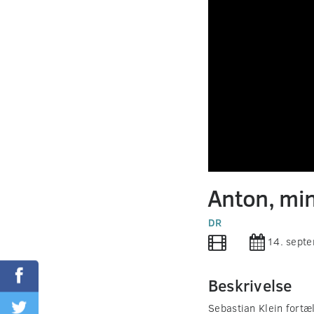
0
seconds
Anton, min
of
0
seconds
DR
Volume
90%
14. sept
Beskrivelse
Sebastian Klein fortæ