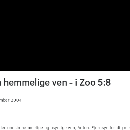
 hemmelige ven - i Zoo 5:8
ember 2004
ller om sin hemmelige og usynlige ven, Anton. Fjernsyn for dig m