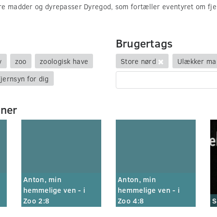
e madder og dyrepasser Dyregod, som fortæller eventyret om fjer
Brugertags
v
zoo
zoologisk have
Store nørd
Ulækker ma
jernsyn for dig
mner
Anton, min
Anton, min
hemmelige ven - i
hemmelige ven - i
Zoo 2:8
Zoo 4:8
S