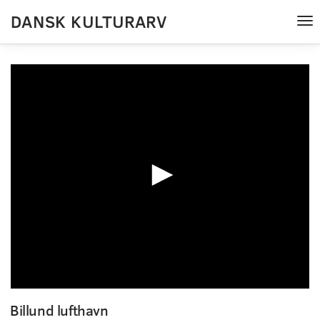
DANSK KULTURARV
Tog
nav
0
seconds
Billund lufthavn
of