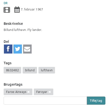
0
DR
seconds
7. februar 1967
Beskrivelse
Billund lufthavn. Fly lander.
Del
Tags
8632482
billund
lufthavn
Brugertags
Faroe Airways
Føroyar
Tilføj tag