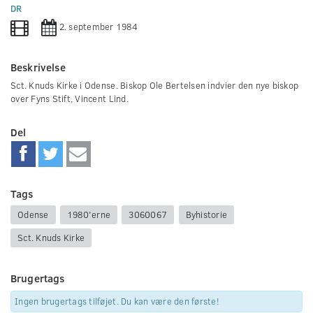
0
DR
seconds
2. september 1984
Beskrivelse
Sct. Knuds Kirke i Odense. Biskop Ole Bertelsen indvier den nye biskop
over Fyns Stift, Vincent Lind.
Del
Tags
Odense
1980'erne
3060067
Byhistorie
Sct. Knuds Kirke
Brugertags
Ingen brugertags tilføjet. Du kan være den første!