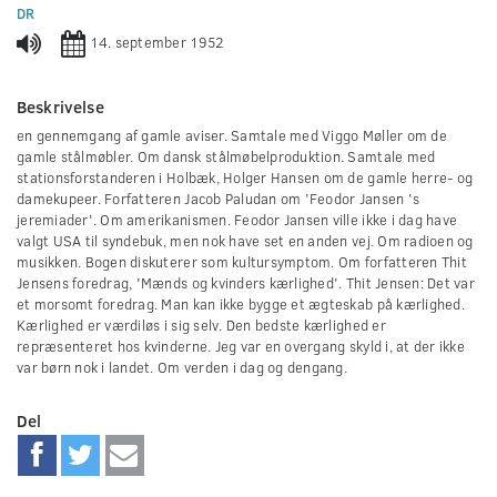
0
DR
seconds
14. september 1952
Beskrivelse
en gennemgang af gamle aviser. Samtale med Viggo Møller om de
gamle stålmøbler. Om dansk stålmøbelproduktion. Samtale med
stationsforstanderen i Holbæk, Holger Hansen om de gamle herre- og
damekupeer. Forfatteren Jacob Paludan om 'Feodor Jansen 's
jeremiader'. Om amerikanismen. Feodor Jansen ville ikke i dag have
valgt USA til syndebuk, men nok have set en anden vej. Om radioen og
musikken. Bogen diskuterer som kultursymptom. Om forfatteren Thit
Jensens foredrag, 'Mænds og kvinders kærlighed'. Thit Jensen: Det var
et morsomt foredrag. Man kan ikke bygge et ægteskab på kærlighed.
Kærlighed er værdiløs i sig selv. Den bedste kærlighed er
repræsenteret hos kvinderne. Jeg var en overgang skyld i, at der ikke
var børn nok i landet. Om verden i dag og dengang.
Del