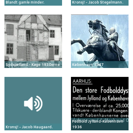
Blandt gamle minder.
Kronsj! - Jacob Stegelmann.
Sydsjælland - Køge 1930erne
København 1947
Fodbold Jylland-København
Kronsj! - Jacob Haugaard.
1936