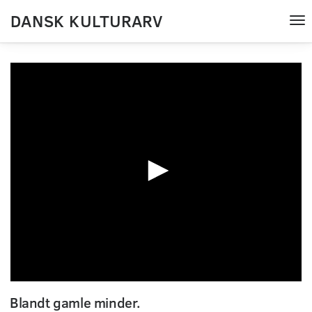
DANSK KULTURARV
Tog
nav
0
seconds
Blandt gamle minder.
of