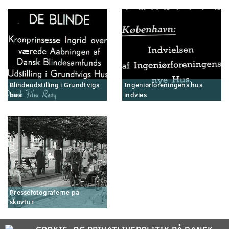
Blindeudstilling i Grundtvigs
Ingeniørforeningens hus
hus
indvies
Pressefotograferne på
skovtur