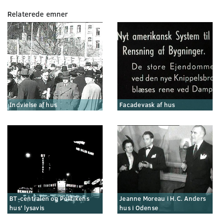
Relaterede emner
Indvielse af hus
Facadevask af hus
BT-centralen og Politikens
Jeanne Moreau i H.C. Anders
hus' lysavis
hus i Odense