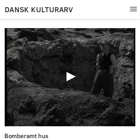
DANSK KULTURARV
Tog
nav
0
seconds
Bomberamt hus
of