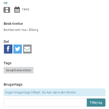
0
DR
seconds
1940
Beskrivelse
Bomberamt hus i Ålborg
Del
Tags
besættelsestiden
Brugertags
Ingen brugertags tilføjet. Du kan være den første!
Tilføj tag