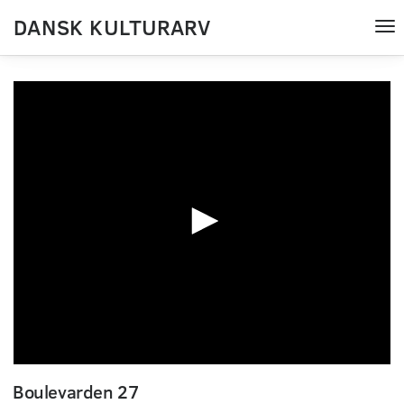
DANSK KULTURARV
Tog
nav
0
seconds
Boulevarden 27
of