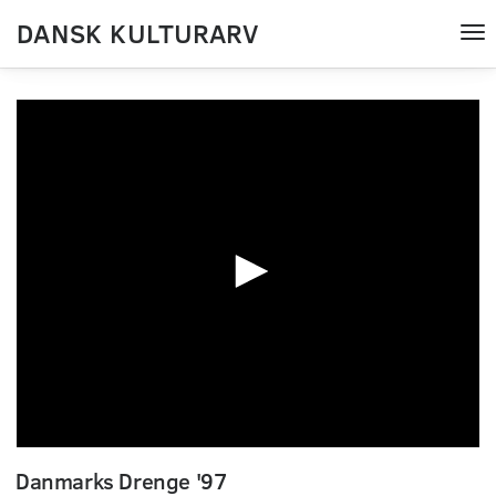
DANSK KULTURARV
Tog
nav
0
seconds
Danmarks Drenge '97
of