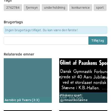
2762784
fjernsyn
underholdning
konkurrence
sport
Brugertags
Ingen brugertags tilføjet. Du kan være den første!
Tilføj tag
Relaterede emner
Påskens sport:
Aerobic på Tværs (3:3)
gymnastikstævne