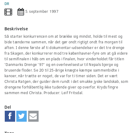
0
DR
seconds
5. september 1997
Beskrivelse
Så starter konkurrencen om at brække sig mindst, holde til mest og
bide tænderne sammen, når det gør ondt rigtigt ondt fra morgen til
aften. I denne første af ti dokumentar-udsendelser er det tre drenge
fra Skagen, der konkurrerer mod tre københavner-fyre om at gå videre
til semifinalen i håb om en plads i finalen, hvor vinderholdet får titlen
'Danmarks Drenge '97' og en overlevelsestur til Nepals bjerge og
brusende floder. Se 20 til 25-årige knægte kæmpe sammenbidte i
kanoer, når trætte er noget, de var for ti timer siden. Det er vært
Christa Ratgen, der guider dem rundt i det smukke jyske landskab, som
drengene forhåbentlig ikke tudende giver op overfor. Kryds fingre
sammen med Christa. Producer: Leif Fritsdal.
Del
Tags