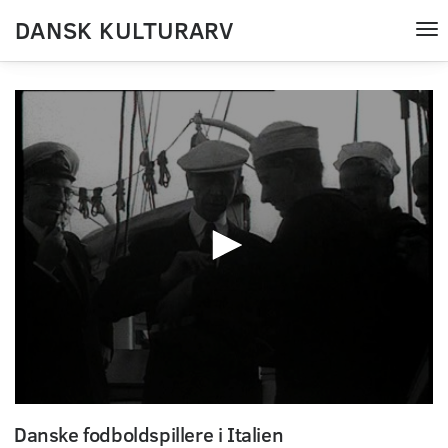
DANSK KULTURARV
Tog
nav
0
seconds
Danske fodboldspillere i Italien
of