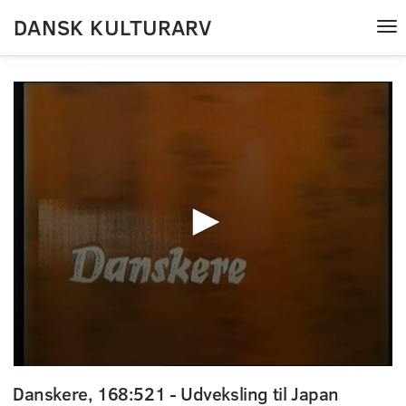
DANSK KULTURARV
Tog
nav
0
seconds
Danskere, 168:521 - Udveksling til Japan
of