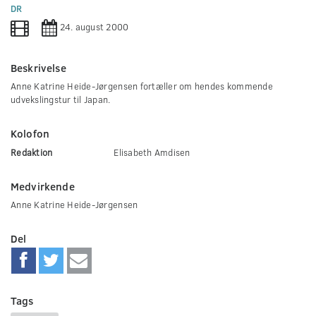
0
DR
seconds
24. august 2000
Beskrivelse
Anne Katrine Heide-Jørgensen fortæller om hendes kommende
udvekslingstur til Japan.
Kolofon
Redaktion
Elisabeth Amdisen
Medvirkende
Anne Katrine Heide-Jørgensen
Del
Tags