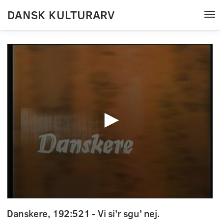
DANSK KULTURARV
Tog
nav
0
seconds
Danskere, 192:521 - Vi si'r sgu' nej.
of