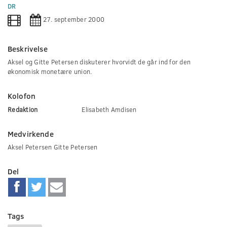
0
DR
seconds
27. september 2000
Beskrivelse
Aksel og Gitte Petersen diskuterer hvorvidt de går ind for den
økonomisk monetære union.
Kolofon
Redaktion
Elisabeth Amdisen
Medvirkende
Aksel Petersen Gitte Petersen
Del
Tags