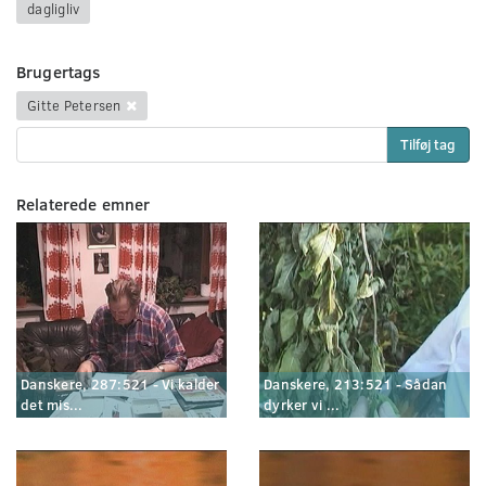
dagligliv
Brugertags
Gitte Petersen
Tilføj tag
Relaterede emner
Danskere, 287:521 - Vi kalder
Danskere, 213:521 - Sådan
det mis...
dyrker vi ...