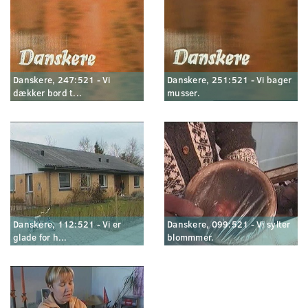
Danskere, 247:521 - Vi
Danskere, 251:521 - Vi bager
dækker bord t...
musser.
Danskere, 112:521 - Vi er
Danskere, 099:521 - Vi sylter
glade for h...
blommmer.