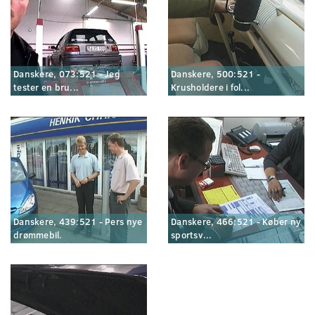
Danskere, 073:521 - Jeg
Danskere, 500:521 -
tester en bru...
Krusholdere i fol...
Danskere, 439:521 - Pers nye
Danskere, 466:521 - Køber ny
drømmebil.
sportsv...