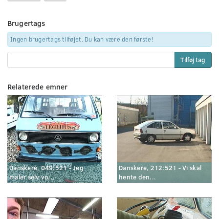
Brugertags
Ingen brugertags tilføjet. Du kan være den første!
Tilføj tag
Relaterede emner
Danskere, 049:521 - Jeg
Danskere, 212:521 - Vi skal
maler selv vo...
hente den...