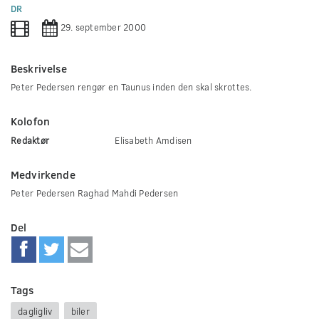
0
DR
seconds
29. september 2000
Beskrivelse
Peter Pedersen rengør en Taunus inden den skal skrottes.
Kolofon
Redaktør
Elisabeth Amdisen
Medvirkende
Peter Pedersen Raghad Mahdi Pedersen
Del
Tags
dagligliv
biler