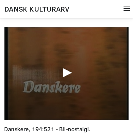
DANSK KULTURARV
Tog
nav
0
seconds
Danskere, 194:521 - Bil-nostalgi.
of