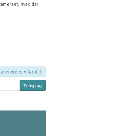
 kameraet, hvad der
 kan være den første!
Tilføj tag