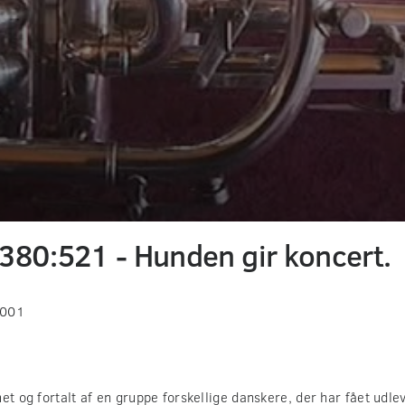
380:521 - Hunden gir koncert.
2001
et og fortalt af en gruppe forskellige danskere, der har fået udlev