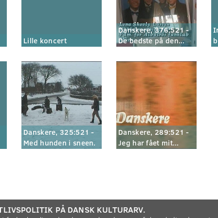
Danskere, 376:521 -
I
Lille koncert
De bedste på den...
b
Danskere, 325:521 -
Danskere, 289:521 -
Med hunden i sneen.
Jeg har fået mit...
TLIVSPOLITIK PÅ DANSK KULTURARV.