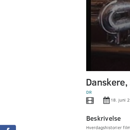
0
seconds
Danskere, 
of
0
seconds
DR
Volume
90%
18. juni 
Beskrivelse
Hverdagshistorier film