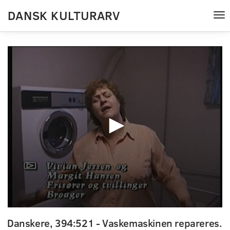
DANSK KULTURARV
Tog
nav
0
seconds
Danskere, 394:521 - Vaskemaskinen repareres.
of