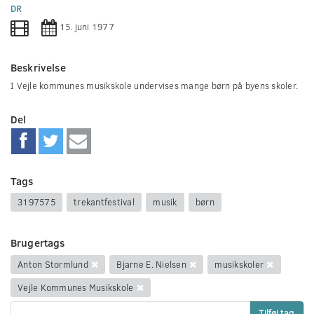
0
DR
seconds
15. juni 1977
Beskrivelse
I Vejle kommunes musikskole undervises mange børn på byens skoler.
Del
Tags
3197575
trekantfestival
musik
børn
Brugertags
Anton Stormlund
Bjarne E. Nielsen
musikskoler
Vejle Kommunes Musikskole
Tilføj tag