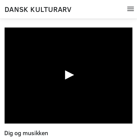
DANSK KULTURARV
Tog
nav
0
seconds
Dig og musikken
of