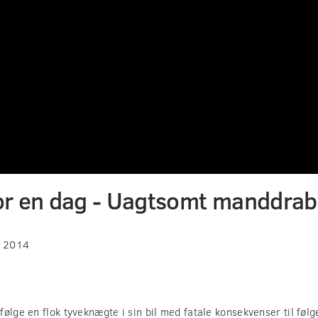
r en dag - Uagtsomt manddrab
s 2014
ølge en flok tyveknægte i sin bil med fatale konsekvenser til føl