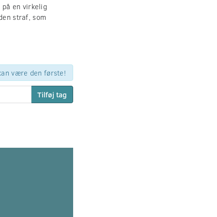
på en virkelig
den straf, som
 kan være den første!
Tilføj tag