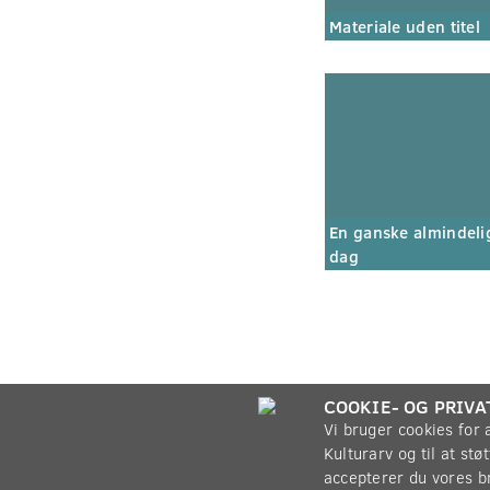
Materiale uden titel
En ganske almindeli
dag
COOKIE- OG PRIVA
Vi bruger cookies for
Kulturarv og til at st
accepterer du vores b