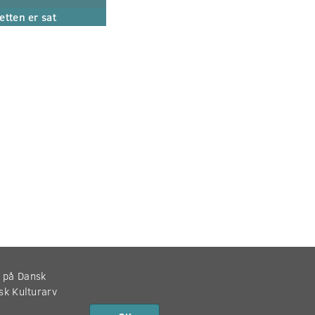
etten er sat
r på Dansk
nsk Kulturarv