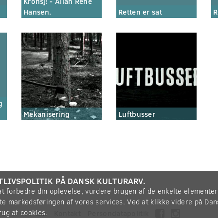
Kronsj! - Allan René
Hansen.
Retten er sat
R
g
Mekanisering
Luftbusser
TLIVSPOLITIK PÅ DANSK KULTURARV.
 at forbedre din oplevelse, vurdere brugen af de enkelte elemente
øtte markedsføringen af vores services. Ved at klikke videre på Da
rug af cookies.
Om
Kontakt
Persondatapolitik