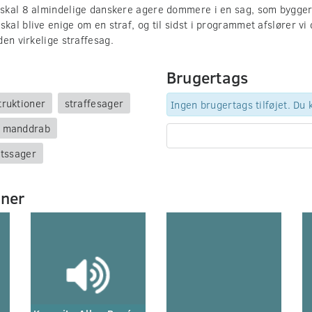
kal 8 almindelige danskere agere dommere i en sag, som bygger 
al blive enige om en straf, og til sidst i programmet afslører vi 
en virkelige straffesag.
Brugertags
truktioner
straffesager
Ingen brugertags tilføjet. Du
 manddrab
etssager
mner