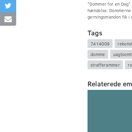
"Dommer for en Dag" s
hændelse. Dommerne sk
gerningsmanden fik i d
Tags
7414009
rekons
domme
uagtsomt
strafferammer
r
Relaterede e