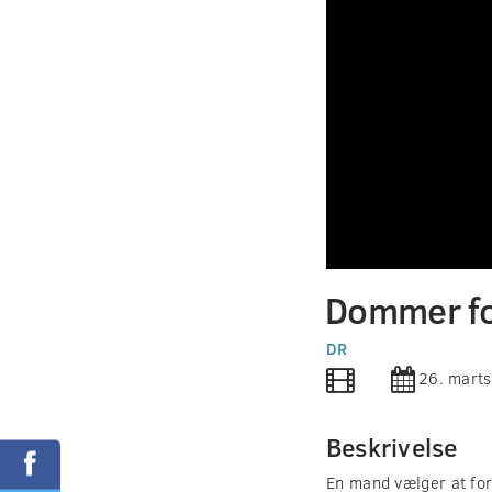
0
seconds
Dommer fo
of
0
seconds
DR
Volume
90%
26. mart
Beskrivelse
En mand vælger at forf