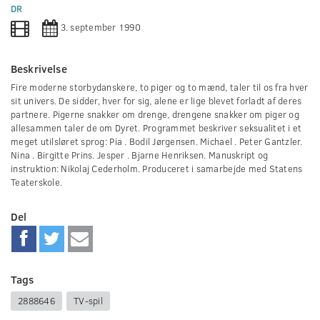
0
DR
seconds
3. september 1990
Beskrivelse
Fire moderne storbydanskere, to piger og to mænd, taler til os fra hver
sit univers. De sidder, hver for sig, alene er lige blevet forladt af deres
partnere. Pigerne snakker om drenge, drengene snakker om piger og
allesammen taler de om Dyret. Programmet beskriver seksualitet i et
meget utilsløret sprog: Pia . Bodil Jørgensen. Michael . Peter Gantzler.
Nina . Birgitte Prins. Jesper . Bjarne Henriksen. Manuskript og
instruktion: Nikolaj Cederholm. Produceret i samarbejde med Statens
Teaterskole.
Del
Tags
2888646
TV-spil