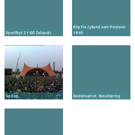
Klip fra Jylland som Pindsvin
SportNyt 21:00 Zalapski.
1945
Spil op.
Radioteatret: Retablering