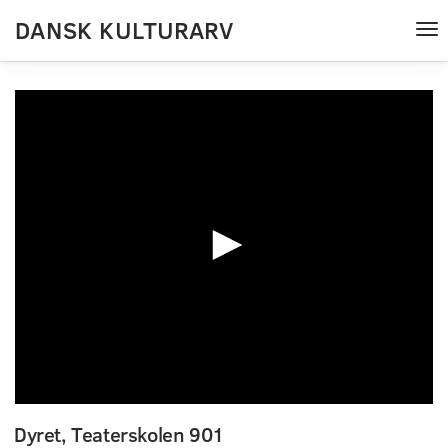
DANSK KULTURARV
Tog
nav
0
seconds
Dyret, Teaterskolen 901
of