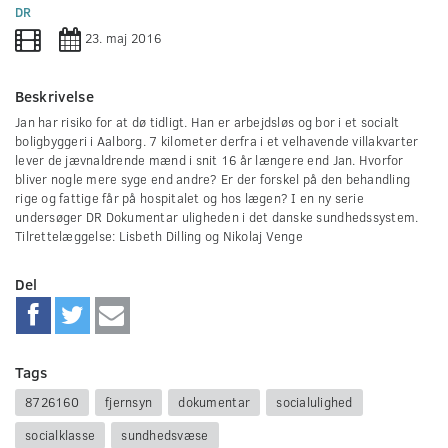
0
DR
seconds
23. maj 2016
Beskrivelse
Jan har risiko for at dø tidligt. Han er arbejdsløs og bor i et socialt
boligbyggeri i Aalborg. 7 kilometer derfra i et velhavende villakvarter
lever de jævnaldrende mænd i snit 16 år længere end Jan. Hvorfor
bliver nogle mere syge end andre? Er der forskel på den behandling
rige og fattige får på hospitalet og hos lægen? I en ny serie
undersøger DR Dokumentar uligheden i det danske sundhedssystem.
Tilrettelæggelse: Lisbeth Dilling og Nikolaj Venge
Del
Tags
8726160
fjernsyn
dokumentar
socialulighed
socialklasse
sundhedsvæse