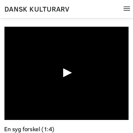
DANSK KULTURARV
Tog
nav
0
seconds
En syg forskel (1:4)
of