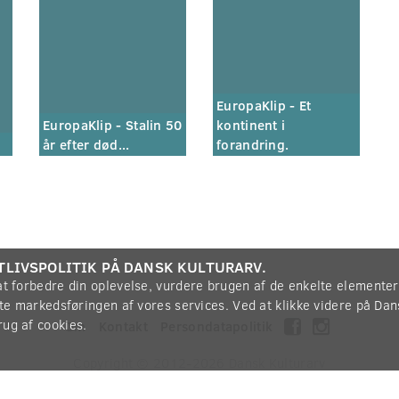
EuropaKlip - Et
EuropaKlip - Stalin 50
kontinent i
år efter død...
forandring.
TLIVSPOLITIK PÅ DANSK KULTURARV.
 at forbedre din oplevelse, vurdere brugen af de enkelte elemente
øtte markedsføringen af vores services. Ved at klikke videre på Da
rug af cookies.
Om
Kontakt
Persondatapolitik
Copyright © 2012-2026
Dansk Kulturarv