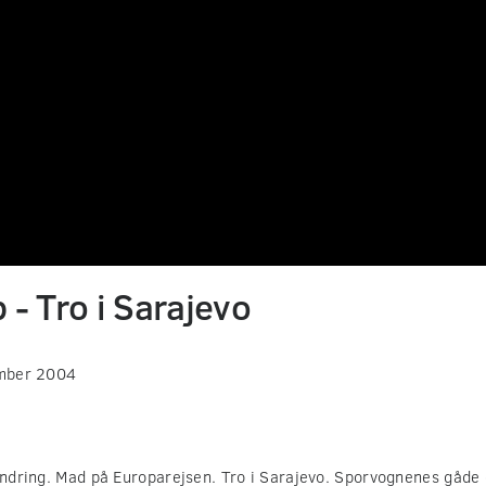
 - Tro i Sarajevo
mber 2004
randring. Mad på Europarejsen. Tro i Sarajevo. Sporvognenes gåde