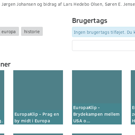
 Jørgen Johansen og bidrag af Lars Hedebo Olsen, Søren E. Jense
Brugertags
europa
historie
Ingen brugertags tilføjet. Du
mner
EuropaKlip -
E
EuropaKlip - Prag en
Brydekampen mellem
z
g.
by midt i Europa
USA o...
H