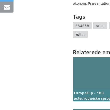
økonom. Præsentation
Tags
884568
radio
kultur
Relaterede e
EuropaKlip - 100
østeuropæiske spro