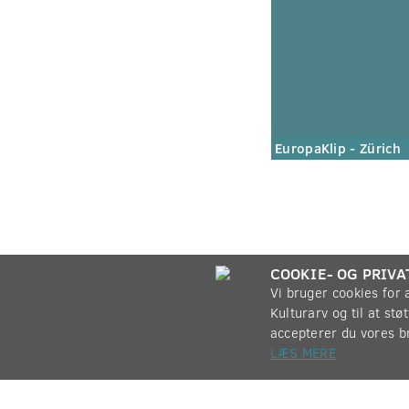
EuropaKlip - Zürich
COOKIE- OG PRIVA
Vi bruger cookies for
Kulturarv og til at st
accepterer du vores b
LÆS MERE