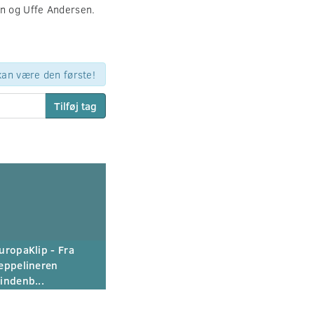
n og Uffe Andersen.
 kan være den første!
Tilføj tag
uropaKlip - Fra
eppelineren
indenb...