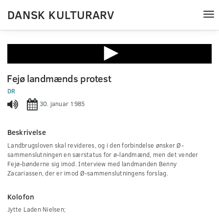
DANSK KULTURARV
Tog
nav
0
seconds
Fejø landmænds protest
of
0
DR
seconds
30. januar 1985
Beskrivelse
Landbrugsloven skal revideres, og i den forbindelse ønsker Ø-
sammenslutningen en særstatus for ø-landmænd, men det vender
Fejø-bønderne sig imod. Interview med landmanden Benny
Zacariassen, der er imod Ø-sammenslutningens forslag.
Kolofon
Jytte Laden Nielsen;