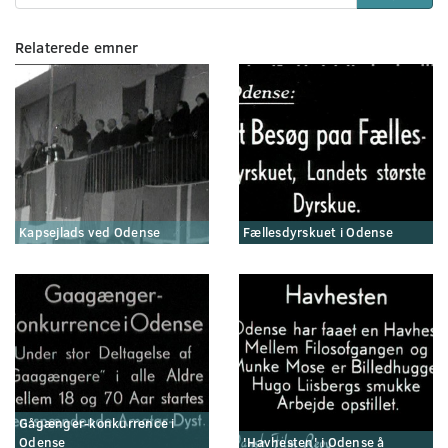
Relaterede emner
Kapsejlads ved Odense
Fællesdyrskuet i Odense
Gågænger-konkurrence i
Odense
'Havhesten' i Odense å