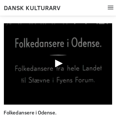
DANSK KULTURARV
Tog
nav
0
seconds
Folkedansere i Odense.
of