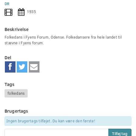
0
DR
seconds
1935
Beskrivelse
Folkedans i Fyens Forum, Odense. Folkedansere fra hele landet til
stævne i Fyens forum.
Del
Tags
folkedans
Brugertags
Ingen brugertags tilføjet. Du kan være den første!
Tilføj tag