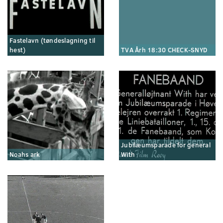
Fastelavn (tøndeslagning til
hest)
TVA Årh 18:30 CHECK-SNYD
Jubilæumsparade for general
Noahs ark
With