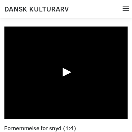
DANSK KULTURARV
Tog
nav
0
seconds
Fornemmelse for snyd (1:4)
of