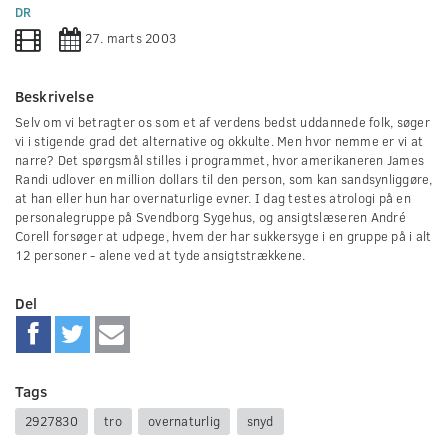
0
DR
seconds
27. marts 2003
Beskrivelse
Selv om vi betragter os som et af verdens bedst uddannede folk, søger
vi i stigende grad det alternative og okkulte. Men hvor nemme er vi at
narre? Det spørgsmål stilles i programmet, hvor amerikaneren James
Randi udlover en million dollars til den person, som kan sandsynliggøre,
at han eller hun har overnaturlige evner. I dag testes atrologi på en
personalegruppe på Svendborg Sygehus, og ansigtslæseren André
Corell forsøger at udpege, hvem der har sukkersyge i en gruppe på i alt
12 personer - alene ved at tyde ansigtstrækkene.
Del
Tags
2927830
tro
overnaturlig
snyd