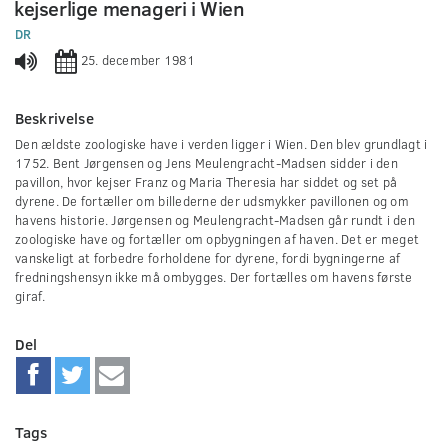
kejserlige menageri i Wien
0
seconds
DR
25. december 1981
Beskrivelse
Den ældste zoologiske have i verden ligger i Wien. Den blev grundlagt i
1752. Bent Jørgensen og Jens Meulengracht-Madsen sidder i den
pavillon, hvor kejser Franz og Maria Theresia har siddet og set på
dyrene. De fortæller om billederne der udsmykker pavillonen og om
havens historie. Jørgensen og Meulengracht-Madsen går rundt i den
zoologiske have og fortæller om opbygningen af haven. Det er meget
vanskeligt at forbedre forholdene for dyrene, fordi bygningerne af
fredningshensyn ikke må ombygges. Der fortælles om havens første
giraf.
Del
Tags