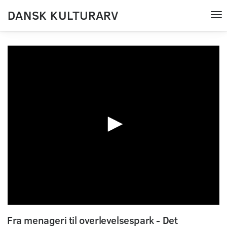
DANSK KULTURARV
Tog
nav
0
seconds
Fra menageri til overlevelsespark - Det
of