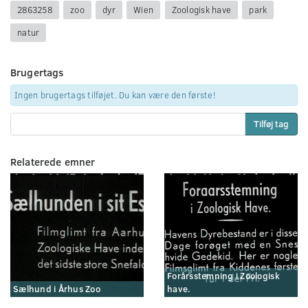
2863258
zoo
dyr
Wien
Zoologisk have
park
natur
Brugertags
Ingen brugertags tilføjet. Du kan være den første!
Tilføj tag
Relaterede emner
Forårsstemning i Zoologisk
Sælhund i Århus Zoo
have.