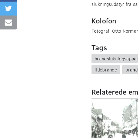
slukningsudstyr fra sa
Kolofon
Fotograf: Otto Nørma
Tags
brandslukningsappa
ildebrande
brand
Relaterede e