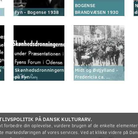
BOGENSE
N
Fyn - Bogense 1938
BRANDVÆSEN 1930
d
a
Skønhedsdronningerne
Midt og Østjylland -
på Fyn
Fredericia ca. ...
TLIVSPOLITIK PÅ DANSK KULTURARV.
 at forbedre din oplevelse, vurdere brugen af de enkelte elemente
øtte markedsføringen af vores services. Ved at klikke videre på Da