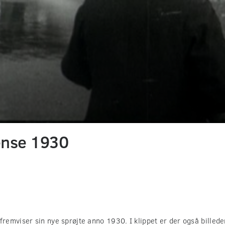
ense 1930
emviser sin nye sprøjte anno 1930. I klippet er der også billede