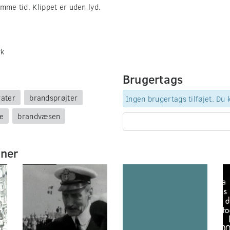
mme tid. Klippet er uden lyd.
rk
Brugertags
rater
brandsprøjter
Ingen brugertags tilføjet. Du
e
brandvæsen
mner