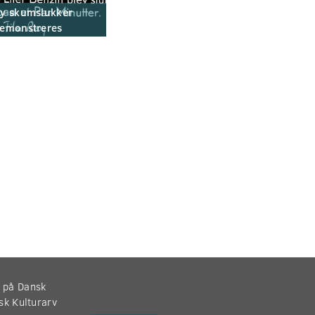
y skumslukker
emonstreres
r på Dansk
nsk Kulturarv