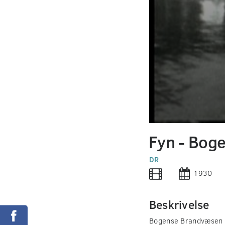
0
seconds
Fyn - Bog
of
0
seconds
DR
Volume
90%
1930
Beskrivelse
Bogense Brandvæsen fr