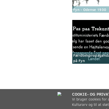
Fyn - Odense 1930
Færdselspropagand
på Fyn
COOKIE- OG PRIVA
Vi bruger cookies for
Kulturarv og til at st