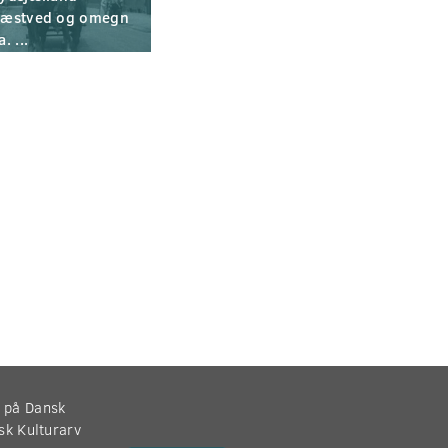
æstved og omegn
a. ...
r på Dansk
nsk Kulturarv