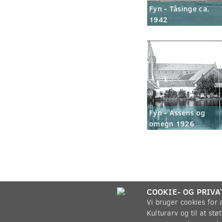
Fyn - Tåsinge ca.
1942
Fyn - Assens og
omegn 1926
COOKIE- OG PRIVA
Vi bruger cookies for
Kulturarv og til at st