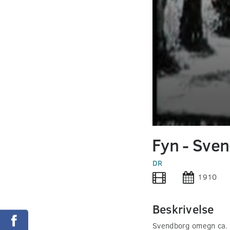
0
seconds
Fyn - Sve
of
0
seconds
DR
Volume
90%
1910
Beskrivelse
Svendborg omegn ca. 