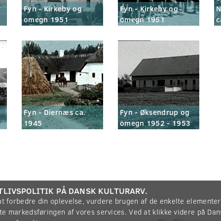
Fyn - Kirkeby og
Fyn - Kirkeby og
N
omegn 1951
omegn 1951
c
Fyn - Diernæs ca.
Fyn - Øksendrup og
1945
omegn 1952 - 1953
TLIVSPOLITIK PÅ DANSK KULTURARV.
 at forbedre din oplevelse, vurdere brugen af de enkelte elemente
øtte markedsføringen af vores services. Ved at klikke videre på Da