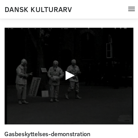
DANSK KULTURARV
Tog
nav
0
seconds
Gasbeskyttelses-demonstration
of