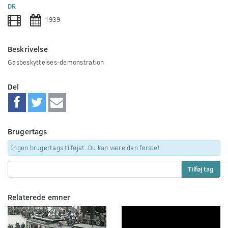
0
DR
seconds
1939
Beskrivelse
Gasbeskyttelses-demonstration
Del
Brugertags
Ingen brugertags tilføjet. Du kan være den første!
Tilføj tag
Relaterede emner