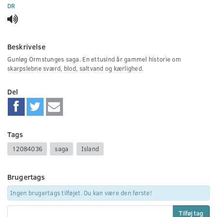
0
DR
seconds
Beskrivelse
Gunløg Ormstunges saga. En ettusind år gammel historie om
skarpslebne sværd, blod, saltvand og kærlighed.
Del
Tags
12084036
saga
Island
Brugertags
Ingen brugertags tilføjet. Du kan være den første!
Tilføj tag