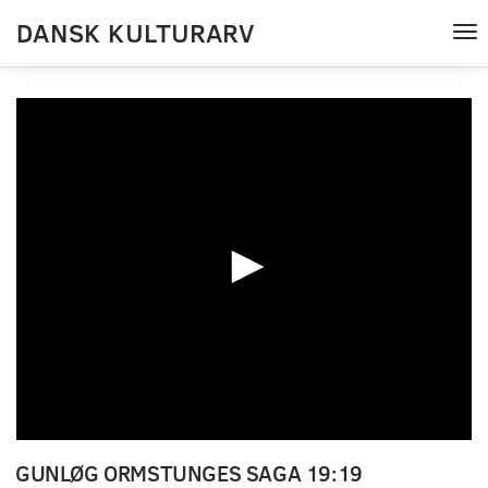
DANSK KULTURARV
Tog
nav
0
seconds
GUNLØG ORMSTUNGES SAGA 19:19
of