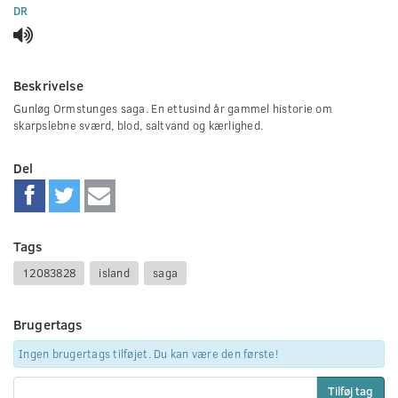
0
DR
seconds
Beskrivelse
Gunløg Ormstunges saga. En ettusind år gammel historie om
skarpslebne sværd, blod, saltvand og kærlighed.
Del
Tags
12083828
island
saga
Brugertags
Ingen brugertags tilføjet. Du kan være den første!
Tilføj tag