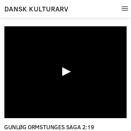
DANSK KULTURARV
Tog
nav
0
seconds
GUNLØG ORMSTUNGES SAGA 2:19
of