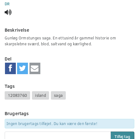
0
DR
seconds
Beskrivelse
Gunløg Ormstunges saga. En ettusind år gammel historie om
skarpslebne sværd, blod, saltvand og kærlighed.
Del
Tags
12083760
island
saga
Brugertags
Ingen brugertags tilføjet. Du kan være den første!
Tilføj tag