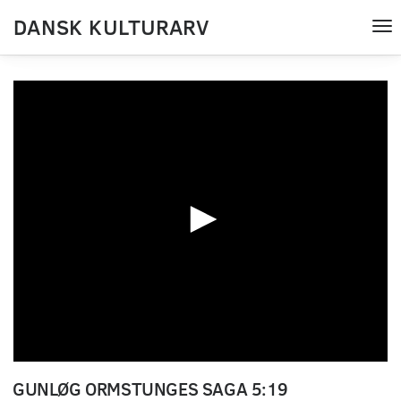
DANSK KULTURARV
Tog
nav
0
seconds
GUNLØG ORMSTUNGES SAGA 5:19
of