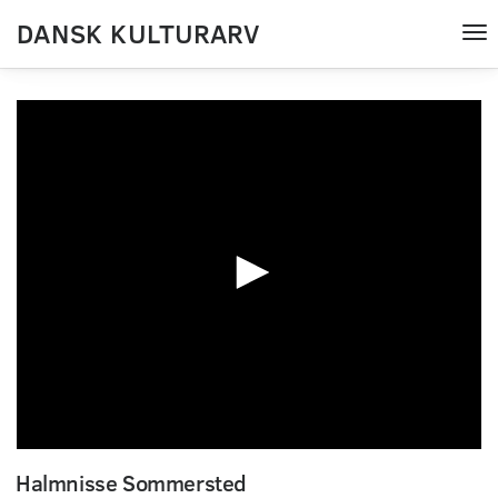
DANSK KULTURARV
Tog
nav
0
seconds
Halmnisse Sommersted
of