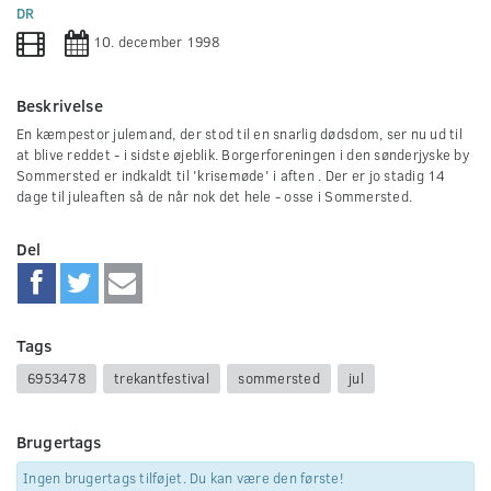
0
DR
seconds
10. december 1998
Beskrivelse
En kæmpestor julemand, der stod til en snarlig dødsdom, ser nu ud til
at blive reddet - i sidste øjeblik. Borgerforeningen i den sønderjyske by
Sommersted er indkaldt til 'krisemøde' i aften . Der er jo stadig 14
dage til juleaften så de når nok det hele - osse i Sommersted.
Del
Tags
6953478
trekantfestival
sommersted
jul
Brugertags
Ingen brugertags tilføjet. Du kan være den første!