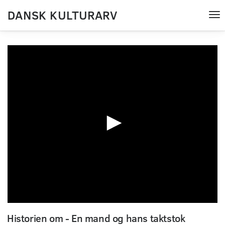
DANSK KULTURARV
Tog
nav
0
seconds
Historien om - En mand og hans taktstok
of