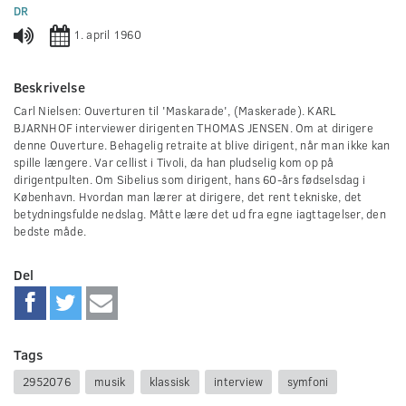
0
DR
seconds
1. april 1960
Beskrivelse
Carl Nielsen: Ouverturen til 'Maskarade', (Maskerade). KARL
BJARNHOF interviewer dirigenten THOMAS JENSEN. Om at dirigere
denne Ouverture. Behagelig retraite at blive dirigent, når man ikke kan
spille længere. Var cellist i Tivoli, da han pludselig kom op på
dirigentpulten. Om Sibelius som dirigent, hans 60-års fødselsdag i
København. Hvordan man lærer at dirigere, det rent tekniske, det
betydningsfulde nedslag. Måtte lære det ud fra egne iagttagelser, den
bedste måde.
Del
Tags
2952076
musik
klassisk
interview
symfoni