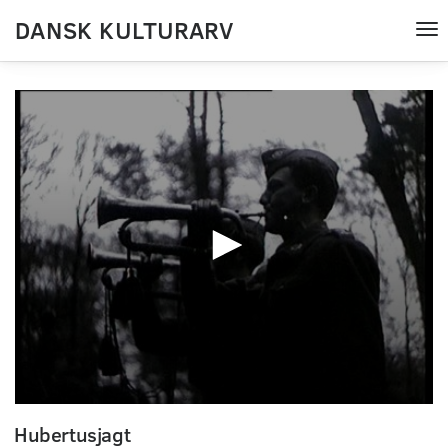
DANSK KULTURARV
Tog
nav
0
seconds
Hubertusjagt
of