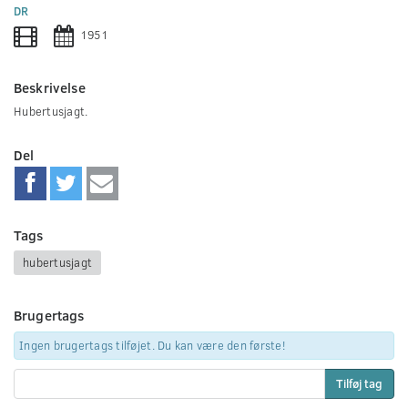
0
DR
seconds
1951
Beskrivelse
Hubertusjagt.
Del
Tags
hubertusjagt
Brugertags
Ingen brugertags tilføjet. Du kan være den første!
Tilføj tag