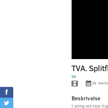
0
seconds
TVA. Splitf
of
0
seconds
DR
Volume
90%
29. mart
Beskrivelse
I Jelling ved Vejle fry