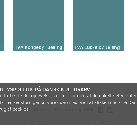
TVA Kongeby i Jelling
TVA Lukkelov Jelling
TLIVSPOLITIK PÅ DANSK KULTURARV.
 at forbedre din oplevelse, vurdere brugen af de enkelte elemente
øtte markedsføringen af vores services. Ved at klikke videre på Da
rug af cookies.
Om
Kontakt
Persondatapolitik
Copyright © 2012-2026
Dansk Kulturarv