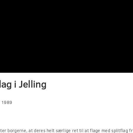
lag i Jelling
s 1989
gter borgerne, at deres helt særlige ret til at flage med splitflag 