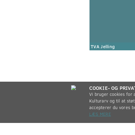
TVA Jelling
COOKIE- OG PRIVA
Vi bruger cookies for
Kulturarv og til at st
accepterer du vores b
LÆS MERE