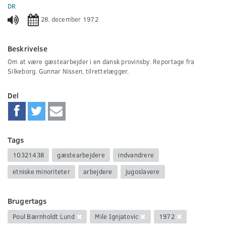
0
DR
seconds
28. december 1972
Beskrivelse
Om at være gæstearbejder i en dansk provinsby. Reportage fra
Silkeborg. Gunnar Nissen, tilrettelægger.
Del
Tags
10321438
gæstearbejdere
indvandrere
etniske minoriteter
arbejdere
jugoslavere
Brugertags
Poul Bærnholdt Lund
Mile Ignjatovic
1972