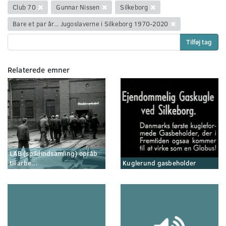
Club 70
Gunnar Nissen
Silkeborg
Bare et par år... Jugoslaverne i Silkeborg 1970-2020
Tilføj tag
Relaterede emner
LAB (spildindsamling) opråb
til arbe...
Kuglerund gasbeholder