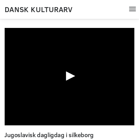
DANSK KULTURARV
Tog
nav
0
seconds
Jugoslavisk dagligdag i silkeborg
of