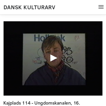
DANSK KULTURARV
Tog
nav
0
seconds
Kajplads 114 - Ungdomskanalen, 16.
of