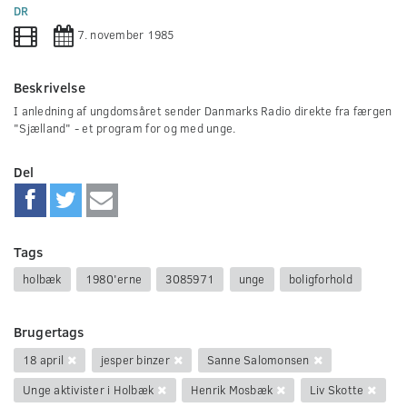
0
DR
seconds
7. november 1985
Beskrivelse
I anledning af ungdomsåret sender Danmarks Radio direkte fra færgen
"Sjælland" - et program for og med unge.
Del
Tags
holbæk
1980'erne
3085971
unge
boligforhold
Brugertags
18 april
jesper binzer
Sanne Salomonsen
Unge aktivister i Holbæk
Henrik Mosbæk
Liv Skotte