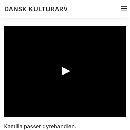
DANSK KULTURARV
Tog
nav
0
seconds
Kamilla passer dyrehandlen.
of