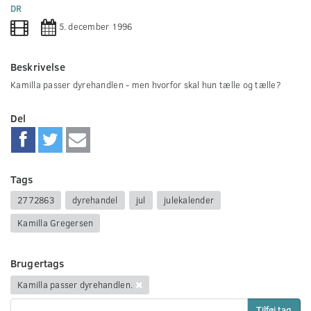
0
DR
seconds
5. december 1996
Beskrivelse
Kamilla passer dyrehandlen - men hvorfor skal hun tælle og tælle?
Del
Tags
2772863
dyrehandel
jul
julekalender
Kamilla Gregersen
Brugertags
Kamilla passer dyrehandlen.
Tilføj tag